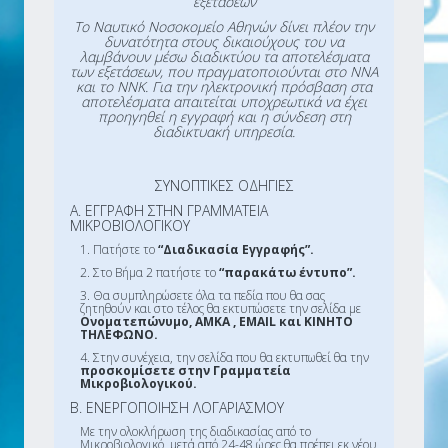
εξετάσεων
Το Ναυτικό Νοσοκομείο Αθηνών δίνει πλέον την
δυνατότητα στους δικαιούχους του να
λαμβάνουν μέσω διαδικτύου τα αποτελέσματα
των εξετάσεων, που πραγματοποιούνται στο ΝΝΑ
και το ΝΝΚ. Για την ηλεκτρονική πρόσβαση στα
αποτελέσματα απαιτείται υποχρεωτικά να έχει
προηγηθεί η εγγραφή και η σύνδεση στη
διαδικτυακή υπηρεσία.
ΣΥΝΟΠΤΙΚΕΣ ΟΔΗΓΙΕΣ
Α. ΕΓΓΡΑΦΗ ΣΤΗΝ ΓΡΑΜΜΑΤΕΙΑ
ΜΙΚΡΟΒΙΟΛΟΓΙΚΟΥ
1. Πατήστε το
“Διαδικασία Εγγραφής”.
2. Στο Βήμα 2 πατήστε το
“παρακάτω έντυπο”.
3. Θα συμπληρώσετε όλα τα πεδία που θα σας
ζητηθούν και στο τέλος θα εκτυπώσετε την σελίδα με
Ονοματεπώνυμο, ΑΜΚΑ , EMAIL και ΚΙΝΗΤΟ
ΤΗΛΕΦΩΝΟ.
4. Στην συνέχεια, την σελίδα που θα εκτυπωθεί θα την
προσκομίσετε στην Γραμματεία
Μικροβιολογικού.
Β. ΕΝΕΡΓΟΠΟΙΗΣΗ ΛΟΓΑΡΙΑΣΜΟΥ
Με την ολοκλήρωση της διαδικασίας από το
Μικροβιολογικό, μετά από 24-48 ώρες θα πρέπει εκ νέου